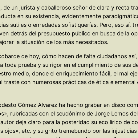
, de un jurista y caballeroso señor de clara y recta t
conducta en su existencia, evidentemente paradigmá
as sutiles o enredadas sofistiquerías. Pero, eso sí, 
ven detrás del presupuesto público en busca de la op
jorar la situación de los más necesitados.
cobarde de hoy, cómo hacen de falta ciudadanos así
 a toda prueba y su rigor en el cumplimiento de sus 
stro medio, donde el enriquecimiento fácil, el mal ej
o al traste con numerosas prácticas de ética elementa
 Modesto Gómez Alvarez ha hecho grabar en disco comp
», rubricadas con el seudónimo de Jorge Lemos del 
l autor deja claro para la posteridad su eco lírico d
 ojos», etc. y su grito tremebundo por las injustici