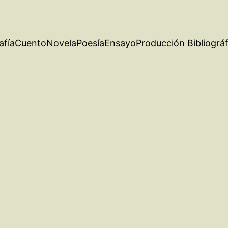
afía
Cuento
Novela
Poesía
Ensayo
Producción Bibliográf