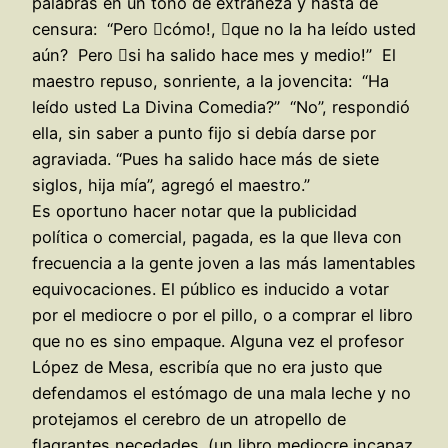
palabras en un tono de extrañeza y hasta de
censura: “Pero cómo!, que no la ha leído usted
aún? Pero si ha salido hace mes y medio!” El
maestro repuso, sonriente, a la jovencita: “Ha
leído usted La Divina Comedia?” “No”, respondió
ella, sin saber a punto fijo si debía darse por
agraviada. “Pues ha salido hace más de siete
siglos, hija mía”, agregó el maestro.”
Es oportuno hacer notar que la publicidad
política o comercial, pagada, es la que lleva con
frecuencia a la gente joven a las más lamentables
equivocaciones. El público es inducido a votar
por el mediocre o por el pillo, o a comprar el libro
que no es sino empaque. Alguna vez el profesor
López de Mesa, escribía que no era justo que
defendamos el estómago de una mala leche y no
protejamos el cerebro de un atropello de
flagrantes necedades. (un libro mediocre incapaz