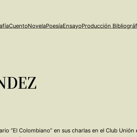
afía
Cuento
Novela
Poesía
Ensayo
Producción Bibliográf
ANDEZ
ario “El Colombiano” en sus charlas en el Club Unión 