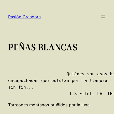
Saltar
al
Pasión Creadora
contenido
PEÑAS BLANCAS
                       Quiénes son esas ho
encapuchadas que pululan por la llanura

sin fin...   

			T.S.Eliot.-LA TI
Torreones montanos bruñidos por la luna