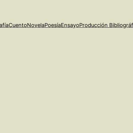
afía
Cuento
Novela
Poesía
Ensayo
Producción Bibliográf