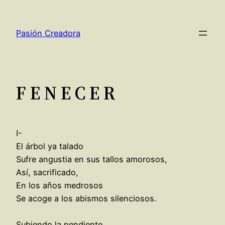
Saltar
al
Pasión Creadora
contenido
F E N E C E R
I-
El árbol ya talado
Sufre angustia en sus tallos amorosos,
Así, sacrificado,
En los años medrosos
Se acoge a los abismos silenciosos.
Subiendo la pendiente