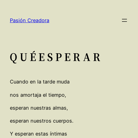
Saltar
al
Pasión Creadora
contenido
Q U É E S P E R A R
Cuando en la tarde muda
nos amortaja el tiempo,
esperan nuestras almas,
esperan nuestros cuerpos.
Y esperan estas íntimas